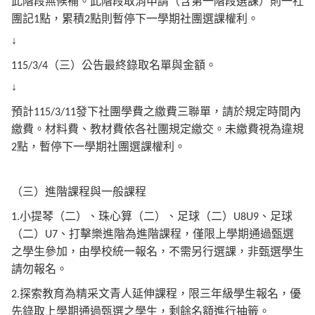
此階段無候補。此階段取消申請（含第一階段選課）則一社
團記
點，累積
點則暫停下一學期社團選課權利。
1
2
↓
（三）公告最終錄取名單與金額。
115/3/4
↓
預計
發下社團學費之繳費三聯單，請於規定時間內
115/3/11
繳費。材料費、教材費依各社團規定繳交。未繳費視為違規
點，暫停下一學期社團選課權利。
2
（三）進階課程與一般課程
小提琴（二）、珠心算（二）、足球（二）
、足球
1.
U8U9
（二）
、打擊樂進階為進階課程，僅限上學期通過甄選
U7
之學生參加，由學校統一報名，不需另行選課，非甄選學生
請勿報名。
探索教育為精采文青人延伸課程，限三年級學生報名，優
2.
先錄取上學期通過甄選之學生，剩餘名額進行抽籤。