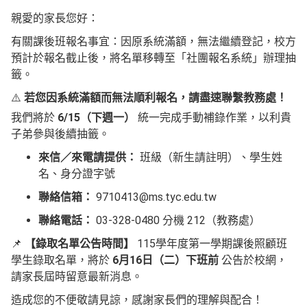
親愛的家長您好：
有關課後班報名事宜：因原系統滿額，無法繼續登記，校方
預計於報名截止後，將名單移轉至「社團報名系統」辦理抽
籤。
⚠️
若您因系統滿額而無法順利報名，請盡速聯繫教務處！
我們將於
6/15（下週一）
統一完成手動補錄作業，以利貴
子弟參與後續抽籤。
來信／來電請提供：
班級（新生請註明）、學生姓
名、身分證字號
聯絡信箱：
9710413@ms.tyc.edu.tw
聯絡電話：
03-328-0480 分機 212（教務處）
📌
【錄取名單公告時間】
115學年度第一學期課後照顧班
學生錄取名單，將於
6月16日（二）下班前
公告於校網，
請家長屆時留意最新消息。
造成您的不便敬請見諒，感謝家長們的理解與配合！