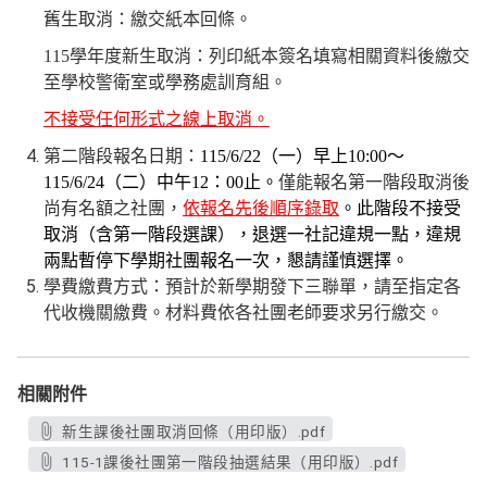
舊生取消：繳交紙本回條。
115
學年度新生取消：列印紙本簽名填寫相關資料後繳交
至學校警衛室或學務處訓育組。
不接受任何形式之線上取消。
第二階段報名日期：
115/6/22
（一）早上
10:00
～
115/6/24
（二）中午
12
：
00
止。
僅能報名第一階段取消後
尚有名額之社團，
依報名先後順序錄取
。此階段不接受
取消（含第一階段選課），退選一社記違規一點，違規
兩點暫停下學期社團報名一次，懇請謹慎選擇。
學費繳費方式：預計於新學期發下三聯單，請至指定各
代收機關繳費。材料費依各社團老師要求另行繳交。
相關附件
新生課後社團取消回條（用印版）.pdf
115-1課後社團第一階段抽選結果（用印版）.pdf