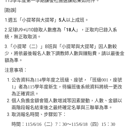
115學年度第一學期課後社團選課結果如附件。
[勘誤]
1.週五「小提琴與大提琴」
5人
以上成班。
2.足球U9+U10錄取人數應為「
18人
」，正取均已錄入系
統，無正取取消。
3.「小提琴（二）」B班與「小提琴與大提琴」因人數較
少，將依最後報名人數下調教師人數與鐘點費，請以最後金
額為準。
注意事項：
公告資料為
114
學年度之班級、座號，「班級
001
，座號
1
」者為
115
學年度新生，待編班後系統資料將統一更改
為正確資訊。
個人負擔金額會隨人數增減等因素變動，人數、金額以
兩階段報名結束後之最終確定名單與三聯單為準。
取消報名時間、步驟如下：
時間：
115/6/16
（二）
7
：
30
～
115/6/18
（四）
15
：
30