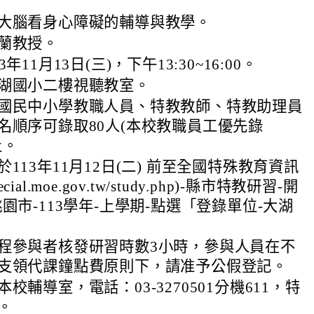
大腦看身心障礙的輔導與教學。
蘭教授。
年11月13日(三)，下午13:30~16:00。
湖國小二樓視聽教室。
國民中小學教職人員、特教教師、特教助理員
名順序可錄取80人(本校教職員工優先錄
止。
113年11月12日(二) 前至全國特殊教育資訊
pecial.moe.gov.tw/study.php)-縣市特教研習-開
園市-113學年-上學期-點選「登錄單位-大湖
程參與者核發研習時數3小時，參與人員在不
支領代課鐘點費原則下，請准予公假登記。
校輔導室，電話：03-3270501分機611，特
。