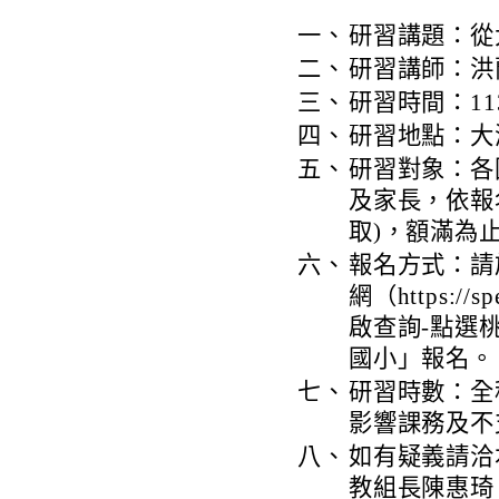
一、
研習講題：從
二、
研習講師：洪
三、
研習時間：113
四、
研習地點：大
五、
研習對象：各
及家長，依報
取)，額滿為
六、
報名方式：請於
網（https://s
啟查詢-點選桃
國小」報名。
七、
研習時數：全
影響課務及不
八、
如有疑義請洽本
教組長陳惠琦