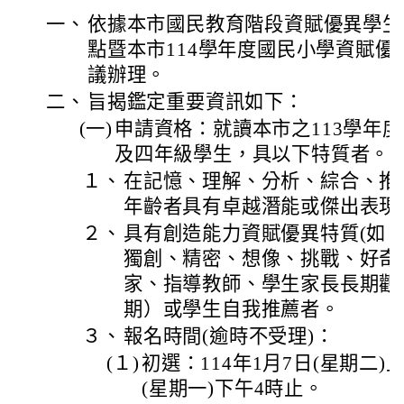
一、
依據本市國民教育階段資賦優異學生
點暨本市114學年度國民小學資賦
議辦理。
二、
旨揭鑑定重要資訊如下：
(一)
申請資格：就讀本市之113學年
及四年級學生，具以下特質者。
１、
在記憶、理解、分析、綜合、推
年齡者具有卓越潛能或傑出表現
２、
具有創造能力資賦優異特質(如
獨創、精密、想像、挑戰、好奇
家、指導教師、學生家長長期觀
期）或學生自我推薦者。
３、
報名時間(逾時不受理)：
(１)
初選：114年1月7日(星期二)上
(星期一)下午4時止。