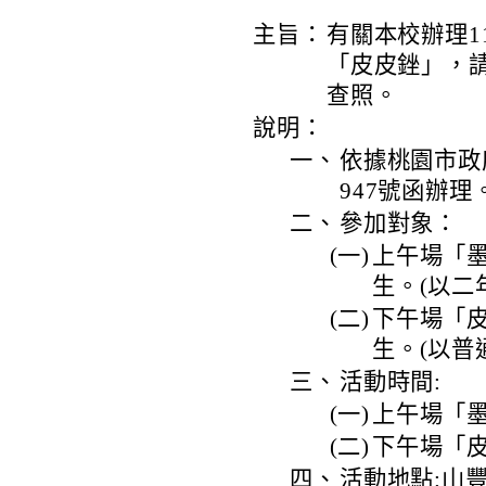
主旨：
有關本校辦理1
「皮皮銼」，
查照。
說明：
一、
依據桃園市政府
947號函辦理
二、
參加對象：
(一)
上午場「墨
生。(以二
(二)
下午場「皮
生。(以普
三、
活動時間:
(一)
上午場「墨墨陶
(二)
下午場「皮皮
四、
活動地點:山