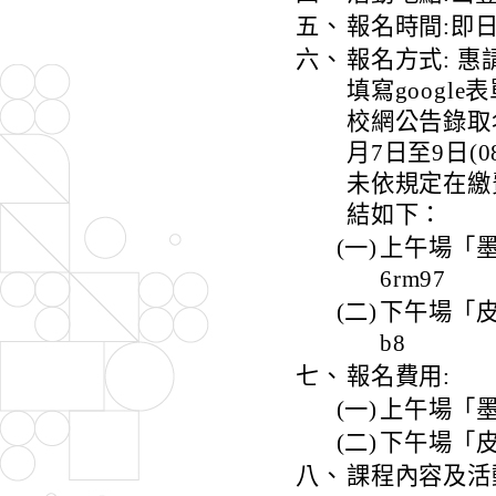
五、
報名時間:即日
六、
報名方式: 惠
填寫googl
校網公告錄取
月7日至9日(0
未依規定在繳
結如下：
(一)
上午場「墨墨陶走
6rm97
(二)
下午場「皮皮銼」
b8
七、
報名費用:
(一)
上午場「墨
(二)
下午場「皮
八、
課程內容及活