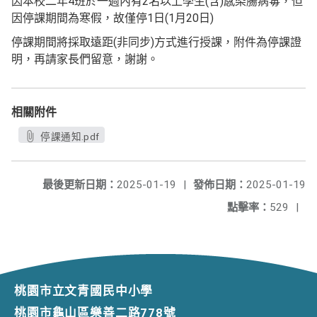
因本校二年4班於一週內有2名以上學生(含)感染腸病毒，但
因停課期間為寒假，故僅停1日(1月20日)
停課期間將採取遠距(非同步)方式進行授課，附件為停課證
明，再請家長們留意，謝謝。
相關附件
停課通知.pdf
最後更新日期：
2025-01-19
|
發佈日期：
2025-01-19
點擊率：
529
|
桃園市立文青國民中小學
桃園市龜山區樂善二路778號