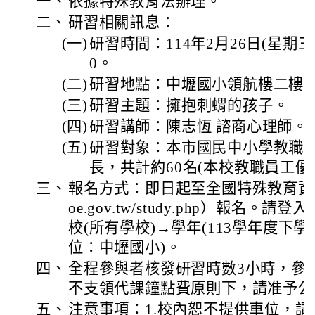
一、
依據特殊教育法辦理。
二、
研習相關訊息：
(一)
研習時間：114年2月26日(星期三)
0。
(二)
研習地點：中壢國小領航樓二樓
(三)
研習主題：擁抱刺蝟的孩子。
(四)
研習講師：陳志恆 諮商心理師。
(五)
研習對象：本市國民中小學教職
長，共計約60名(本校教職員工優
三、
報名方式：即日起至全國特殊教育資訊網（htt
oe.gov.tw/study.php）報名。
校(所有學校)→學年(113學年度下學
位：中壢國小)。
四、
全程參與者核發研習時數3小時，參
不支領代課鐘點費原則下，請准予公
五、
注意事項：1.校內恕不提供車位，