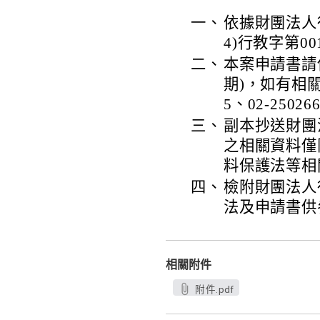
一、
依據財團法人行
4)行教字第0
二、
本案申請書請使
期)，如有相關
5、02-25026
三、
副本抄送財團
之相關資料僅
料保護法等相
四、
檢附財團法人
法及申請書供
相關附件
附件.pdf