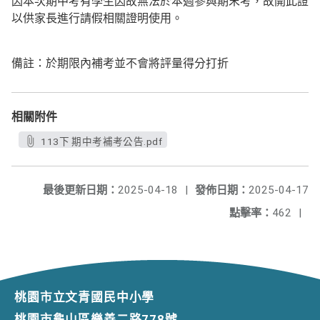
因本次期中考有學生因故無法於本週參與期末考，故開此證
以供家長進行請假相關證明使用。
備註：於期限內補考並不會將評量得分打折
相關附件
113下 期中考補考公告.pdf
最後更新日期：
2025-04-18
|
發佈日期：
2025-04-17
點擊率：
462
|
桃園市立文青國民中小學
桃園市龜山區樂善二路778號