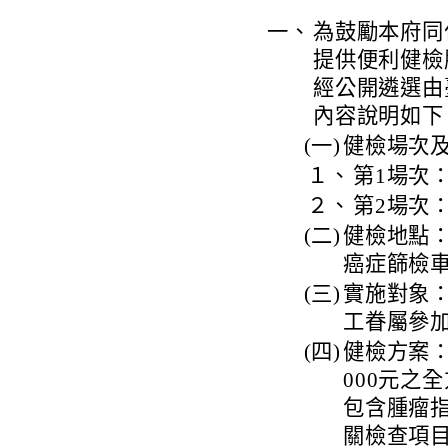
一、
為鼓勵本府同
提供便利健檢
經公開遴選由
內容說明如下
(一)
健檢場次
１、
第1場次：
２、
第2場次：
(二)
健檢地點：
癌症篩檢
(三)
實施對象
工眷屬參
(四)
健檢方案：
000元之
包含腫瘤
關檢查項