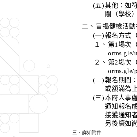
(五)
其他：如
關（學校
二、
旨揭健檢活動
(一)
報名方式
１、
第1場次（
orms.g
２、
第2場次（
orms.g
(二)
報名期間：
或額滿為
(三)
本府人事處
通知報名
接獲通知
另後續如
三、詳如附件