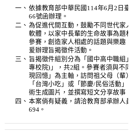
一、
依據教育部中華民國114年6月2日臺教社
66號函辦理。
二、
為促進代間互動，鼓勵不同世代家人
軟體，以家中長輩的生命故事為題材
參賽，創造家人相處的話題與樂趣，
爰辦理旨揭徵件活動。
三、
旨揭徵件組別分為「國中高中職組」
專校院)」，共2組。參賽者須與不
現回憶」為主軸，訪問祖父母（輩）
「台灣小吃」或「節慶/民俗活動」的
術生成圖片，並撰寫短文分享故事，
四、
本案倘有疑義，請洽教育部承辦人員曾亞雯
694。