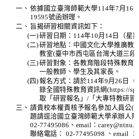
一、
依據國立臺灣師範大學114年7月16日
19595號函辦理。
二、
旨揭研習相關資訊如下：
(一)
研習日期：114年10月14日（星期
(二)
研習地點：中國文化大學推廣教育部
教室(臺中市西屯區台灣大道三段6
(三)
研習對象：各教育階段特殊教育
一般教師、學生及其家長。
(四)
報名方式：請於114年9月26日
錄全國特殊教育資訊網(https://speci
取「研習報名」/「大專特教研習
三、
請貴校本權責核予報名參加人員公(
題請逕洽國立臺灣師範大學承辦人陳
02-77495086、email：carey@nt
聯絡電話： 02-77495098 、email ：m