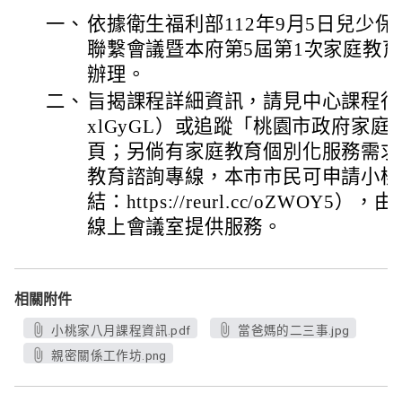
一、
依據衛生福利部112年9月5日兒少
聯繫會議暨本府第5屆第1次家庭教
辦理。
二、
旨揭課程詳細資訊，請見中心課程行事曆（htt
xlGyGL）或追蹤「桃園市政府家庭
頁；另倘有家庭教育個別化服務需求，可
教育諮詢專線，本市市民可申請小桃
結：https://reurl.cc/oZWO
線上會議室提供服務。
相關附件
小桃家八月課程資訊.pdf
當爸媽的二三事.jpg
親密關係工作坊.png