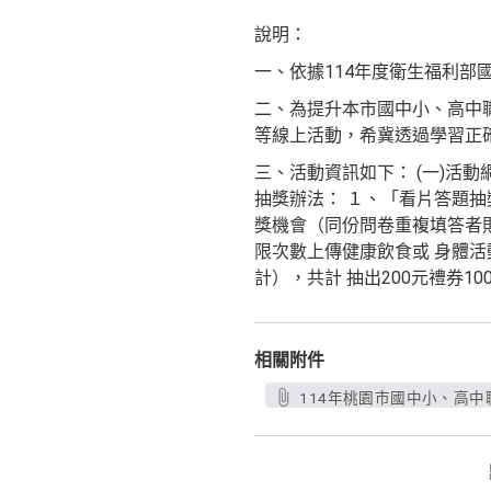
說明：
一、依據114年度衛生福利
二、為提升本市國中小、高中職
等線上活動，希冀透過學習正確
三、活動資訊如下： (一)活動網址：h
抽獎辦法： １、「看片答題抽
獎機會（同份問卷重複填答者則
限次數上傳健康飲食或 身體活
計），共計 抽出200元禮券1
相關附件
114年桃園市國中小、高中職