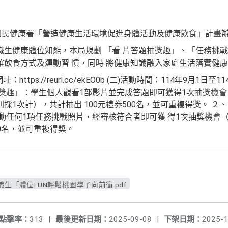
部國民健康署「營造健康生活環境促進身體活動及健康飲食」計畫
生健康體位知能，本局規劃 「看 片答題抽獎趣」、「任務挑戰
飲食方式及運動習 慣，同時 將健康知識融入家庭生活落實健康
ttps://reurl.cc/ekEO0b (二)活動時間：114年9月1日至
獎趣」：學生個人觀看1部影片並完成答題即可獲得1次抽獎機會
採1次計），共計抽出 100元禮券500名，並可重複得獎。 
動任何1項任務挑戰照片，經審核符合者即可獲 得1次抽獎機會
00名，並可重複得獎。
生「體位FUN輕鬆桃園學子向前衝.pdf
點擊率：
313
|
最後更新日期：
2025-09-08
|
下架日期：
2025-1