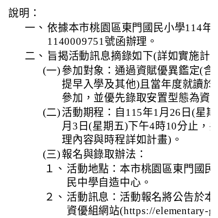
說明：
一、
依據本市桃園區東門國民小學114年1
1140009751號函辦理。
二、
旨揭活動訊息摘錄如下(詳如實施計畫
(一)
參加對象：通過資賦優異鑑定(含
提早入學及其他)且當年度就讀於
參加，並優先錄取安置型態為資
(二)
活動期程：自115年1月26日(星期
月3日(星期五)下午4時10分止，
理內容與時程詳如計畫)。
(三)
報名與錄取辦法：
１、
活動地點：本市桃園區東門國民
民中學自造中心。
２、
活動訊息：活動報名將公告於本
資優組網站(https://elementary-gifte