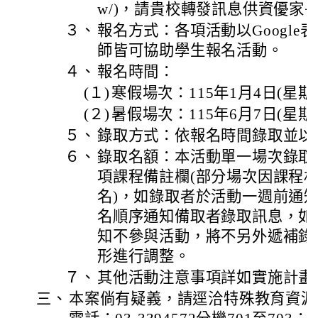
w/)，請貴校轉發訊息供資優家
３、
報名方式：各項活動以Googl
師皆可協助學生報名活動。
４、
報名時間：
(１)
寒假場次：115年1月4日(星期
(２)
暑假場次：115年6月7日(星期
５、
錄取方式：依報名時間錄取並以
６、
錄取名額：本活動單一場次錄取
項課程備註欄(部分場次因課程材
名)，如錄取者於活動一週前通
名順序通知備取者錄取訊息，如
知不參與活動，將不另外遞補錄
形進行調整。
７、
其他活動注意事項詳如實施計畫
三、
本案倘有疑義，請逕洽特殊教育資源