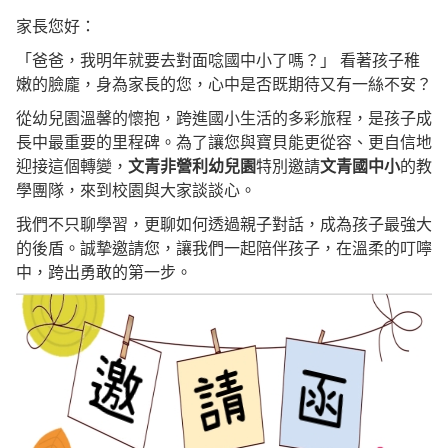
家長您好：
「爸爸，我明年就要去對面唸國中小了嗎？」 看著孩子稚
嫩的臉龐，身為家長的您，心中是否既期待又有一絲不安？
從幼兒園溫馨的懷抱，跨進國小生活的多彩旅程，是孩子成
長中最重要的里程碑。為了讓您與寶貝能更從容、更自信地
迎接這個轉變，
文青非營利幼兒園
特別邀請
文青國中小
的教
學團隊，來到校園與大家談談心。
我們不只聊學習，更聊如何透過親子對話，成為孩子最強大
的後盾。誠摯邀請您，讓我們一起陪伴孩子，在溫柔的叮嚀
中，跨出勇敢的第一步。