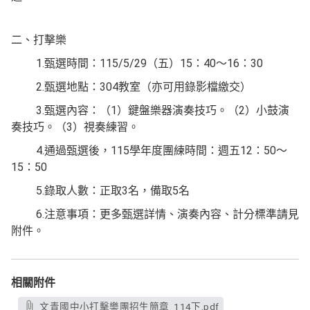
二、打擊樂
1.甄選時間：115/5/29（五）15：40～16：30
2.甄選地點：304教室（亦可用錄影檔繳交）
3.甄選內容：（1）鍵盤樂器演奏技巧。（2）小鼓演
奏技巧。（3）視奏練習。
4.通過甄選後，115學年度團練時間：週五12：50～
15：50
5.錄取人數：正取3名，備取5名
6.注意事項：更多甄選詳情、演奏內容、計分標準請見
附件。
相關附件
文青國中小打擊樂團招生簡章_114下.pdf