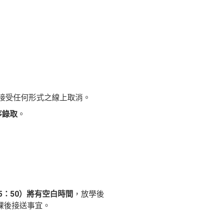
接受任何形式之線上取消。
序錄取
。
5：50）將有空白時間
，放學後
課後接送事宜。