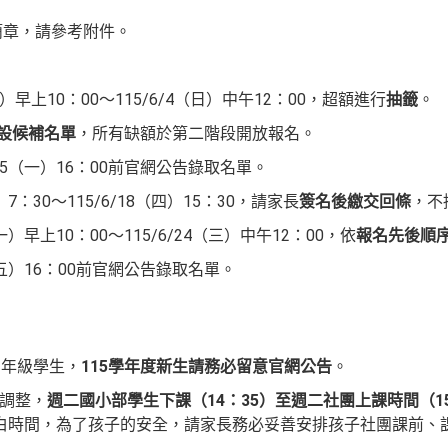
簡章，請參考附件。
一）早上10：00～115/6/4（日）中午12：00，超額進行
抽籤
。
設候補名單
，所有缺額於第二階段開放報名。
/15（一）16：00前官網公告錄取名單。
）7：30～115/6/18（四）15：30，請家長
簽名後繳交回條
，不
一）早上10：00～115/6/24（三）中午12：00，依
報名先後順
6（五）16：00前官網公告錄取名單。
3年級學生，
115學年度新生請務必留意官網公告
。
間調整，
週二國小部學生下課（14：35）至週二社團上課時間（1
白時間，為了孩子的安全，請家長務必妥善安排孩子社團課前、