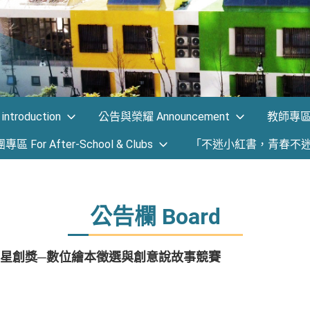
ntroduction
公告與榮耀 Announcement
教師專區 F
 For After-School & Clubs
「不迷小紅書，青春不
公告欄 Board
k童書星創獎─數位繪本徵選與創意說故事競賽