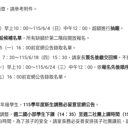
簡章，請參考附件。
一）早上10：00～115/6/4（日）中午12：00，超額進行
抽籤
。
設候補名單
，所有缺額於第二階段開放報名。
/15（一）16：00前官網公告錄取名單。
）7：30～115/6/18（四）15：30，請家長
簽名後繳交回條
，不
一）早上10：00～115/6/24（三）中午12：00，依
報名先後順
6（五）16：00前官網公告錄取名單。
3年級學生，
115學年度新生請務必留意官網公告
。
間調整，
週二國小部學生下課（14：35）至週二社團上課時間（1
白時間，為了孩子的安全，請家長務必妥善安排孩子社團課前、