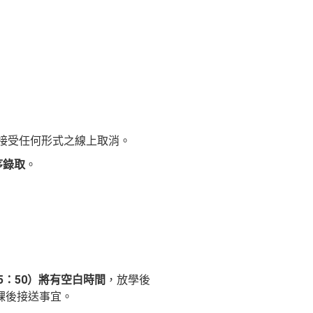
接受任何形式之線上取消。
序錄取
。
5：50）將有空白時間
，放學後
課後接送事宜。