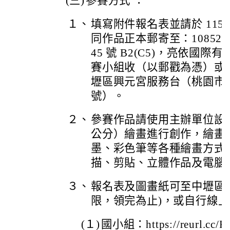
(三)
參賽方式 ：
１、
填寫附件報名表並請於 115
同作品正本郵寄至：10852
45 號 B2(C5)，亮依國
賽小組收（以郵戳為憑）或8
壢區興元宮服務台（桃園市中
號）。
２、
參賽作品請使用主辦單位設計的 
公分）繪畫進行創作，繪畫
墨、彩色筆等各種繪畫方式
描、剪貼、立體作品及電腦
３、
報名表及圖畫紙可至中壢區
限，領完為止)，或自行線上
(１)
國小組：https://reurl.cc/