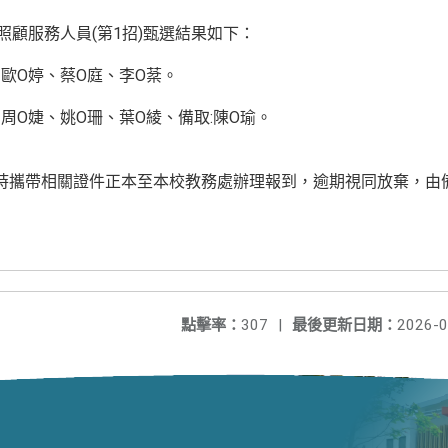
照顧服務人員(第1招)甄選結果如下：
歐O婷、蔡O庭、李O棻。
周O婕、姚O珊、葉O綾、備取:陳O瑜。
時攜帶相關證件正本至本校教務處辦理報到，逾期視同放棄，由
點擊率：
307
|
最後更新日期：
2026-0