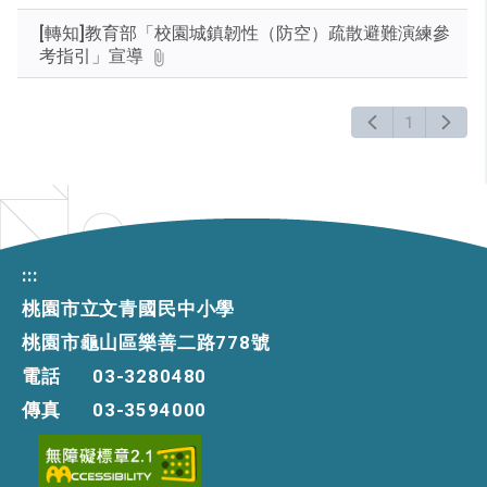
Enter
[轉知]教育部「校園城鎮韌性（防空）疏散避難演練參
查
考指引」宣導
詢
1
:::
桃園市立文青國民中小學
桃園市龜山區樂善二路778號
電話
03-3280480
傳真
03-3594000