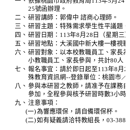
一、
依據桃園市政府教育局113年5月24日桃
25號函辦理。
二、
研習講師：郭偉中 諮商心理師。
三、
研習主題：特殊需求學生性平議題。
四、
研習日期：113年8月28日（星期三
五、
研習地點：大溪國中新大樓一樓視聽
六、
研習對象：以本校教職員工、家長為
小教職員工、家長參與，共計80人。
七、
報名事宜：請於即日起至113年8月2
殊教育資訊網--登錄單位：桃園市／
八、
參與本研習之教師，請准予在課務自
參加，全程參與核予研習時數3小時
九、
注意事項：
(一)
為響應環保，請自備環保杯。
(二)
如有疑義請洽特教組長，03-38820