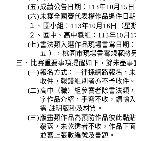
(五)
成績公告日期：113年10月15日
(六)
未獲全國賽代表權作品退件日期
１、
國小組：113年10月16日（星
２、
國中、高中職組：113年10月1
(七)
書法類入選作品現場書寫日期：11
五 ），桃園市現場書寫規範將另
三、
比賽重要事項提醒如下，餘未盡事宜
(一)
報名方式：一律採網路報名，未
收件，報錯組別者亦不予收件。
(二)
高中（職）組參賽者除書法類，皆需
字作品介紹，手寫不收，請輸入
需 註明版種及材質。
(三)
版畫類作品為預防作品彼此黏貼
覆蓋，未乾透者不收，作品正面
並寫上張數編號及畫題。