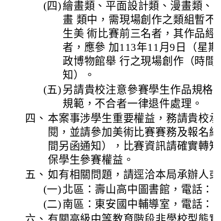
(四)
繪畫類、平面設計類、漫畫類、
畫 類中，需現場創作之類組暫不
生美 術比賽前三名者，其作品經
者，應參 加113年11月9日（星
政博物館舉 行之現場創作（時間
知）。
(五)
另請貴校注意參賽學生作品規格
規範，不合者一律退件處理。
四、
本案事涉學生重要權益，務請貴校承
閱，並請參加美術比賽賽務及報名網
間另函通知），比賽資訊請確實轉知
保學生參賽權益。
五、
如有相關問題，請逕洽本局承辦人或
(一)
北區：壽山高中圖書館，電話：(03)
(二)
南區：東安國中輔導室，電話：(03)
六、
有關高級中等教育階段非學校型態實