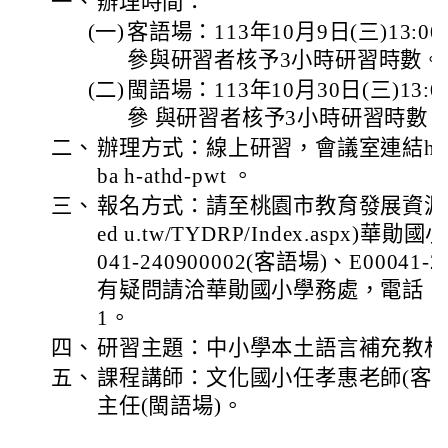
一、
辦理時間：
(一)
客語場：113年10月9日(三)13:0
參與研習者核予3小時研習時數。
(二)
閩語場：113年10月30日(三)13:0
參 與研習者核予3小時研習時數
二、
辦理方式：線上研習，會議室連結https://m
ba h-athd-pwt 。
三、
報名方式：請至桃園市教育發展資源入口網(ht
ed u.tw/TYDRP/Index.aspx
041-240900002(客語場)、E00041-
有疑問請洽華勛國小學務處，電話：(03)4
1。
四、
研習主題：中小學本土語言補充教材
五、
課程講師：文化國小任孝惠老師(客
主任(閩語場)。