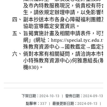
及市內特教服務現況，倘貴校有符合
生，請依規定辦理申請，以免影響學
四、
副本抄送本市各身心障礙福利團體及
協助宣導鑑定安置資訊。
五、
旨揭實施計畫及相關申請表件，可至
網」(網址：https://special.tyc.
殊教育資源中心→國教鑑定→鑑定安
六、
倘對本案有相關疑問，請洽詢本市特
小特殊教育資源中心)何雅惠組長(聯絡電
機830)。
下架日期：
2024-10-13
|
發佈日期：
2024-09-13
點擊率：
337
|
最後更新日期：
2024-09-13
|