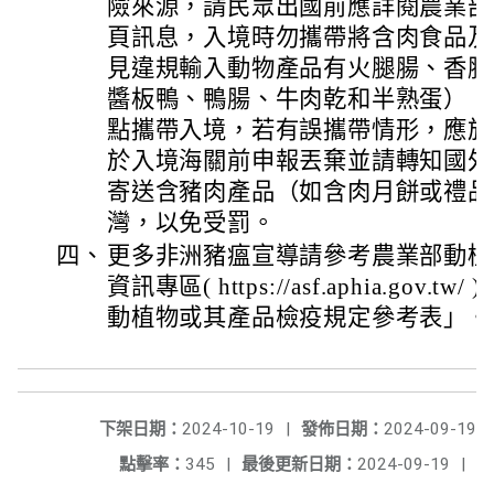
險來源，請民眾出國前應詳閱農業部
頁訊息，入境時勿攜帶將含肉食品及
見違規輸入動物產品有火腿腸、香腸
醬板鴨、鴨腸、牛肉乾和半熟蛋），
點攜帶入境，若有誤攜帶情形，應於
於入境海關前申報丟棄並請轉知國外
寄送含豬肉產品（如含肉月餅或禮品
灣，以免受罰。
四、
更多非洲豬瘟宣導請參考農業部動植
資訊專區( https://asf.aphia.gov
動植物或其產品檢疫規定參考表」。
下架日期：
2024-10-19
|
發佈日期：
2024-09-19
點擊率：
345
|
最後更新日期：
2024-09-19
|