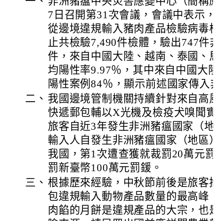
一、
非洲豬瘟中央災害應變中心（簡稱應變
7日召開第31次會議，會議中表示，我
從邊境違規輸入豬肉產品檢驗病毒核酸
止共檢驗7,490件檢體，驗出747
件，來自中國大陸、越南、泰國、馬
均陽性率9.97％，其中來自中國大陸
陽性案例84％，顯示前述國家傳入
二、
我國邊境管制機關持續針對來自高風
快遞郵包輔以X光機及檢疫犬嗅聞實
旅客自近3年發生非洲豬瘟國家（地
輸入人自發生非洲豬瘟國家（地區）
我國，第1次遭查獲就裁罰20萬元罰
罰新臺幣100萬元罰鍰。
三、
根據歷來經驗，中秋節前後是旅客攜
包違規輸入動物產品數量的最高峰，
肉餡的月餅是違規產品的大宗，也是