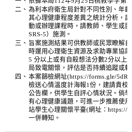
一、
依據本局112年9月25日桃教學字第11
二、
為利本府衛生局針對不同性別、年齡
其心理健康程度差異之統計分析，請
動或辦理課程時，請教師、學生或民
SRS-5）施測。
三、
旨案施測結果可供教師或民眾瞭解自
時運用心理衛生資源及求助專業協助
5 分以上或有自殺想法分數2分以上
局致電關懷，評估是否持續追蹤或轉
四、
本案篩檢網址(https://forms.gle/5dR
檢送心情溫度計海報1份，建請貴校
公告欄，供學生自評心情狀況。倘學
有心理健康議題，可進一步推薦使用
站學生心理關懷平臺(網址：https:// care
一併轉知。