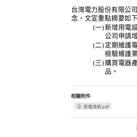
台灣電力股份有限公
念，文宣重點摘要如
(一)
新增用電
公司申請
(二)
定期維護
檢驗維護
(三)
購買電器
品。
相關附件
用電須知.pdf