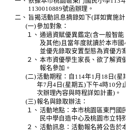
一、
依據本市桃園區東門國民小學113年1
1130010889號函辦理。
二、
旨揭活動訊息摘錄如下(詳如實施計畫
(一)
參加對象：
１、
通過資賦優異鑑定(含一般智能
及其他)且當年度就讀於本市國
並優先錄取安置型態為資優方案
２、
本市資優學生家長、欲了解資優
報名參加。
(二)
活動期程：自114年1月18日(星期
年7月4日(星期五)下午4時10分
次辦理內容與時程詳如計畫)。
(三)
報名與錄取辦法：
１、
活動地點：本市桃園區東門國民
民中學自造中心及桃園市立特殊
２、
活動訊息：活動報名將公告於本