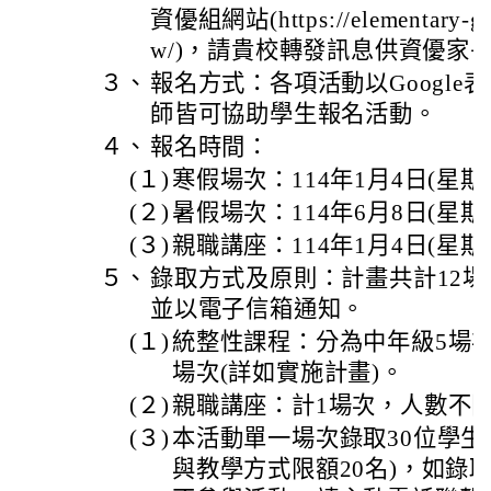
資優組網站(https://elementary-gifte
w/)，請貴校轉發訊息供資優家
３、
報名方式：各項活動以Googl
師皆可協助學生報名活動。
４、
報名時間：
(１)
寒假場次：114年1月4日(星期
(２)
暑假場次：114年6月8日(星期
(３)
親職講座：114年1月4日(星期
５、
錄取方式及原則：計畫共計12
並以電子信箱通知。
(１)
統整性課程：分為中年級5場次
場次(詳如實施計畫)。
(２)
親職講座：計1場次，人數不
(３)
本活動單一場次錄取30位學生
與教學方式限額20名)，如錄