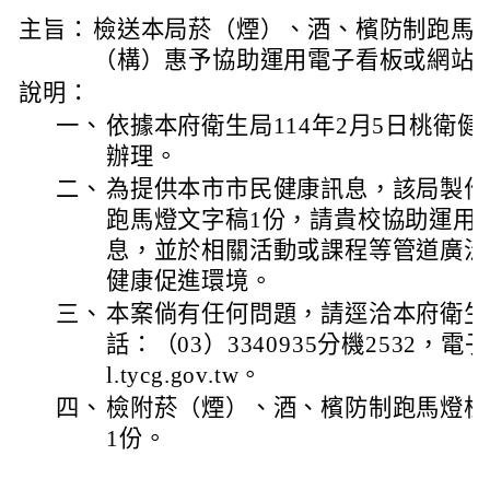
主旨：
檢送本局菸（煙）、酒、檳防制跑馬
（構）惠予協助運用電子看板或網站
說明：
一、
依據本府衛生局114年2月5日桃衛健字第
辦理。
二、
為提供本市市民健康訊息，該局製作
跑馬燈文字稿1份，請貴校協助運用
息，並於相關活動或課程等管道廣泛
健康促進環境。
三、
本案倘有任何問題，請逕洽本府衛生
話：（03）3340935分機2532，電子郵
l.tycg.gov.tw。
四、
檢附菸（煙）、酒、檳防制跑馬燈標
1份。