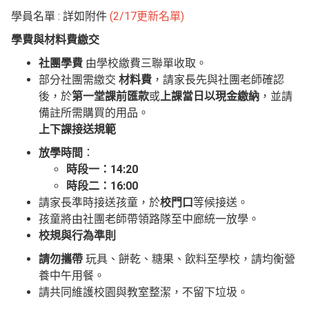
學員名單 : 詳如附件
(2/17更新名單)
學費與材料費繳交
社團學費
由學校繳費三聯單收取。
部分社團需繳交
材料費
，請家長先與社團老師確認
後，於
第一堂課前匯款
或
上課當日以現金繳納
，並請
備註所需購買的用品。
上下課接送規範
放學時間
：
時段一：14:20
時段二：16:00
請家長準時接送孩童，於
校門口
等候接送。
孩童將由社團老師帶領路隊至中廊統一放學。
校規與行為準則
請勿攜帶
玩具、餅乾、糖果、飲料至學校，請均衡營
養中午用餐。
請共同維護校園與教室整潔，不留下垃圾。