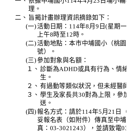
一、
依據中埔國小114年4月23日埔小輔字第
理。
二、
旨揭計畫辦理資訊摘錄如下：
(一)
活動日期：114年8月9日(星期一
上午8時至12時。
(二)
活動地點：本市中埔國小（桃園市
號）。
(三)
參加對象與名額：
１、
診斷為ADHD或具有行為、情
生。
２、
有過動等類似狀況，但未經醫師
３、
學生及家長共30對為上限，參
送。
(四)
報名方式：請於114年5月21日
妥報名表（如附件）傳真至中埔國
真：03-3021243），並請致電03-