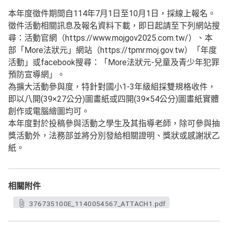
本年度徵件期間自114年7月1日至10月1日，採線上報名。
徵件活動相關訊息及報名資料下載，即日起請至下列網站搜
尋：活動官網（https://www.mojgov2025.com.tw/）、本
部「More法狀元」網站（https://tpmr.moj.gov.tw）「年度
活動」或facebook搜尋：「More法狀元-兒童及青少年犯罪
預防宣導網」。
為擴大活動參與度，特針對國小1-3年級組採雙規格收件，
即以八開(39×27公分)圖畫紙或四開(39×54公分)圖畫紙實體
創作或電腦繪圖均可。
本年度對於投稿參與活動之學生及其指導老師，除可參與抽
獎活動外，法務部並將分別發給相關證明、獎狀或感謝狀乙
紙。
相關附件
376735100E_1140054567_ATTACH1.pdf