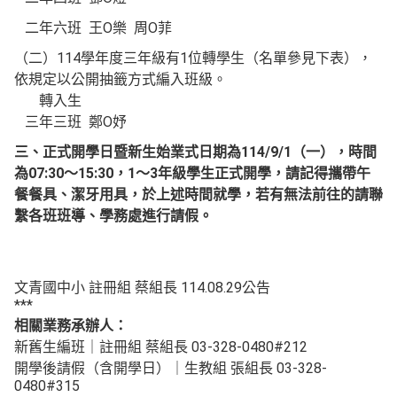
二年六班 王O樂 周O菲
（二）114學年度三年級有1位轉學生（名單參見下表），
依規定以公開抽籤方式編入班級。
轉入生
三年三班 鄭O妤
三、正式開學日暨新生始業式日期為114/9/1
（一），時間
為
07:30
～
15:30
，
1
～3
年級學生正式開學，請記得攜帶午
餐餐具、潔牙用具，於上述時間就學，
若有無法前往的請聯
繫各班班導、學務處進行請假。
文青國中小 註冊組 蔡組長 114.08.29公告
***
相關業務承辦人：
新舊生編班｜註冊組 蔡組長 03-328-0480#212
開學後請假（含開學日）｜生教組 張組長 03-328-
0480#315