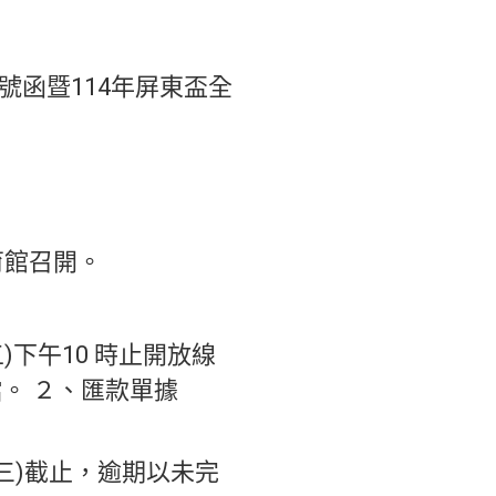
40號函暨114年屏東盃全
育館召開。
五)下午10 時止開放線
檔。 ２、匯款單據
期三)截止，逾期以未完