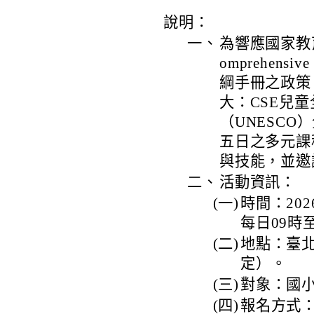
說明：
一、
為響應國家教
omprehensiv
綱手冊之政策
大：CSE兒
（UNESC
五日之多元課
與技能，並邀
二、
活動資訊：
(一)
時間：20
每日09時
(二)
地點：臺
定）。
(三)
對象：國
(四)
報名方式