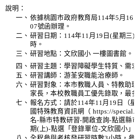
說明：
一、
依據桃園市政府教育局114年5月16日桃
07號函辦理。
二、
研習日期：114年11月19日(星期三)
時。
三、
研習地點：文欣國小
一樓圖書館。
四、
研習主題：學習障礙學生特質、需求
五、
研習講師：游荃安職能治療師。
六、
研習對象：本市教職人員、特教助理
家長，本校教職員工優先錄取，最多
七、
報名方式：請於114年11月19日（
國特殊教育資訊網（ https://special.m
名-縣市特教研習-開啟查詢-點選縣市(
期(上)-點選「登錄單位-文欣國小」
八、
全程參與者核發研習時數3小時，參