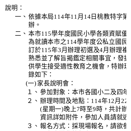
說明：
一、
依據本局114年11月14日桃教特字第11
辦。
二、
本市115學年度國民小學各類資賦
為就讀本市之114學年度公私立國
訂於115年3月辦理初選及4月辦理
熟悉並了解旨揭鑑定相關事宜，發掘
供學生接受適性教育之機會，特辦理
錄如下：
(一)
家長說明會：
１、
參加對象：本市各國小二及四年
２、
辦理時間及地點：114年12月22日
(星期一)晚上7時至9時，共計辦
資訊詳如附件，參加人員請就近
３、
報名方式：採現場報名，請欲參