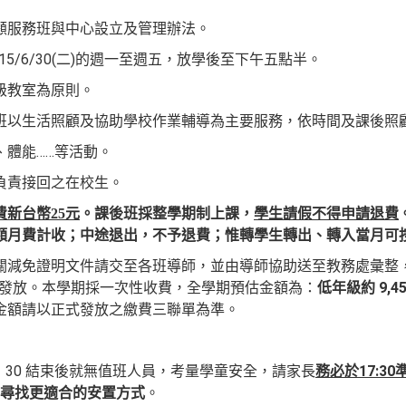
顧服務班與中心設立及管理辦法。
)~115/6/30(二)的週一至週五，放學後至下午五點半。
級教室為原則。
班以生活照顧及協助學校作業輔導為主要服務，依時間及課後照
、體能……等活動。
負責接回之在校生。
新台幣25元
。課後班採整學期制上課，
學生請假不得申請退費
額月費計收；中途退出，不予退費；惟轉學生轉出、轉入當月可
關減免證明文件請交至各班導師，並由導師協助送至教務處彙整
發放。本學期採一次性收費，全學期預估金額為：
低年級約 9,45
金額請以正式發放之繳費三聯單為準。
：30 結束後就無值班人員，考量學童安全，請家長
務必於17:3
尋找更適合的安置方式
。