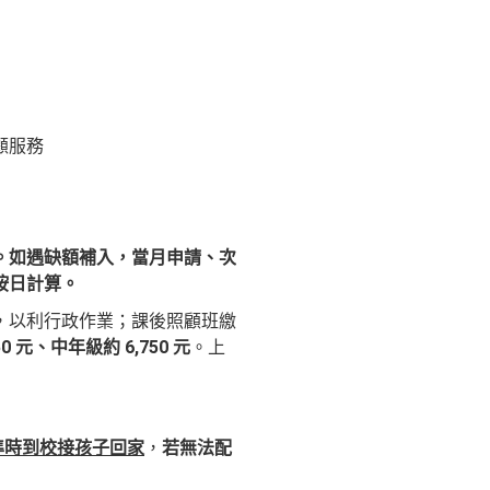
顧服務
。如遇缺額補入，當月申請、次
按日計算。
，以利行政作業；課後照顧班繳
0 元、中年級約 6,750 元
。上
0準時到校接孩子回家
，
若無法配