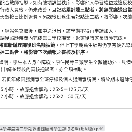
配合教師指導。如有破壞課堂秩序、影響他人學習權益或違反校
行政人員後，仍未改善，且記點
累計達三點者，將無異議退出當
天數按日比例退費
。
另課後班舊生若
記點達二點
，
將影響下次續
，經報名錄取後，如中途退出，該學期不得再申請加入。
課後照顧時間內完成當日學校課業，返家後請家長督導完成。
年將重新辦理課後班名額抽籤
，但上下學期舊生續報仍享有優先錄
達二點者，將影響下次續報之審核及排序
。
證明、學生本人身心障礙、原住民等三類學生全額補助外，具備
出申請並經校內審核通過者，亦全額補助。
元，若低年級因腸病毒全班停課及個人腸病毒請假，將於期末退除
 共 5 小時 ，故應退金額為：25×5＝125 元/天
 共 2 小時 ，故應退金額為：25×2＝50 元/天
4學年度第二學期課後照顧班學生錄取名單(用印版).pdf