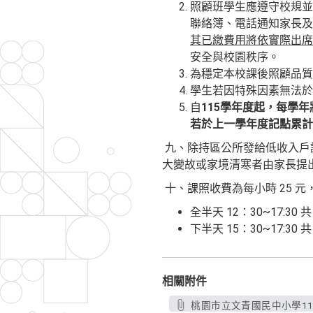
照顧班學生應遵守校規並
聯絡簿、電話通知家長及
其已繳費用將依實際出席
安全與校園秩序。
為穩定本校課後照顧品質
學生若因特殊因素無法於
自
115學年度起，每學
若於上一學年度記點累計
九、除持區公所發給低收入戶
大變故或家境清寒者由家長提
十、課照收費為每小時 25 
全半天 12：30~17:30
下半天 15：30~17:30
相關附件
桃園市立文青國民中小學11