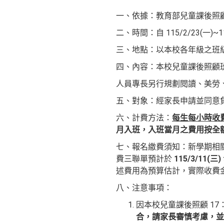
一、依據：教育部兒童課後照
二、時間：自 115/2/23(一
三、地點：以本校各年級之班
四、內容：本校兒童課後照顧
人員專長另行規劃閱讀、美勞
五、對象：經家長申請並同意
六、
計費方
法：
每生每小時收費
月入班，入班當月之費用按全
七、報名繳費須知：新學期相
費三聯單預計於
115/3/11(三)
述費用為預算估計，實際收費
八、注意事項：
因本校兒童課後照顧 17
合，請家長審慎考慮，並