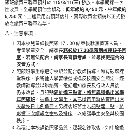
顧班繳費三聯單預計於
115/3/11(三)
發放。本學期採一次
性收費，全學期預估金額為：
低年級約 9,450 元、中年級約
6,750 元
。上述費用為預算估計，實際收費金額請以正式發
放之繳費三聯單為準。
八、注意事項：
因本校兒童課後照顧 17：30 結束後就無值班人員，
考量學童安全，請家長
務必於17:30準時到校接孩子回
家
，
若無法配合，請家長審慎考慮，並尋找更適合的
安置方式
。
照顧班學生應遵守校規並配合教師指導。如有破壞課
堂秩序、影響他人學習權益或違反校園安全規定，經
教師勸導並以聯絡簿、電話通知家長及行政人員後，
仍未改善，且記點
累計達三點者，將無異議退出當學
年照顧班
。
被退出之學生，其已繳費用將依實際出席
天數按日比例退費
。
另課後班舊生若
記點達二點
，
將
影響下次續報之審核及排序
，以維護學生安全與校園
秩序。
為穩定本校課後照顧品質，經報名錄取後，如中途退