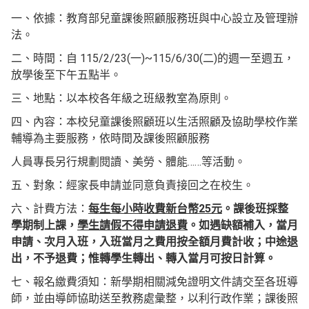
一、依據：教育部兒童課後照顧服務班與中心設立及管理辦
法。
二、時間：自 115/2/23(一)~115/6/30(二)的週一至週五，
放學後至下午五點半。
三、地點：以本校各年級之班級教室為原則。
四、內容：本校兒童課後照顧班以生活照顧及協助學校作業
輔導為主要服務，依時間及課後照顧服務
人員專長另行規劃閱讀、美勞、體能……等活動。
五、對象：經家長申請並同意負責接回之在校生。
六、計費方法：
每生每小時收費新台幣25元
。課後班採整
學期制上課，
學生請假不得申請退費
。如遇缺額補入，當月
申請、次月入班，入班當月之費用按全額月費計收；中途退
出，不予退費；惟轉學生轉出、轉入當月可按日計算。
七、報名繳費須知：新學期相關減免證明文件請交至各班導
師，並由導師協助送至教務處彙整，以利行政作業；課後照