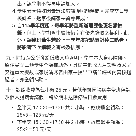
出，該學期不得再申請加入。
學生若因特殊因素無法於課後照顧時間內完成當日學
校課業，返家後請家長督導完成。
自
115學年度起，每學年將重新辦理課後班名額抽
籤
，但上下學期舊生續報仍享有優先錄取之權利。此
外，
課後班舊生若於上一學年度記點累計達二點者，
將影響下次續報之審核及排序
。
九、除持區公所發給低收入戶證明、學生本人身心障礙、
原住民等三類學生全額補助外，具備中低收入戶證明及家庭
突遭重大變故或家境清寒者由家長提出申請並經校內審核通
過者，亦全額補助。
十、課照收費為每小時 25 元，若低年級因腸病毒全班停課
及個人腸病毒請假，將於期末退除停課日數費用
全半天 12：30~17:30 共 5 小時 ，故應退金額為：
25×5＝125 元/天
下半天 15：30~17:30 共 2 小時 ，故應退金額為：
25×2＝50 元/天