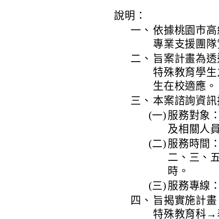
說明：
一、
依據桃園市高
專業支援團隊
二、
旨案計畫為透
特殊教育學生
生在校適應。
三、
本案諮詢資訊
(一)
服務對象
及相關人
(二)
服務時間：
二、三、五
時。
(三)
服務專線：4
四、
旨揭實施計畫
特殊教育科→表件下