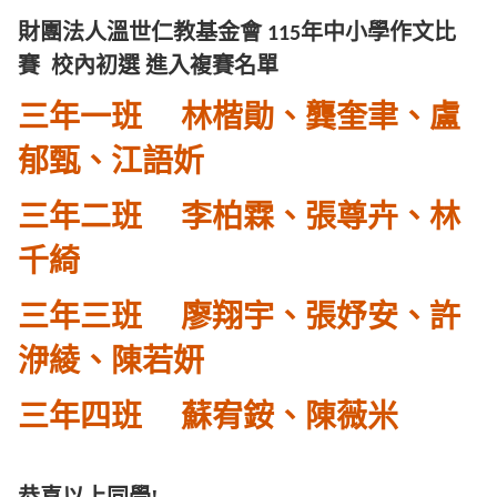
財團法人溫世仁教基金會
年中小學作文比
115
賽
校內初選
進入複賽名單
三年一班 林楷勛、龔奎聿、盧
郁甄、江語妡
三年二班 李柏霖、張尊卉、林
千綺
三年三班 廖翔宇、張妤安、許
洢綾、陳若妍
三年四班 蘇宥銨、陳薇米