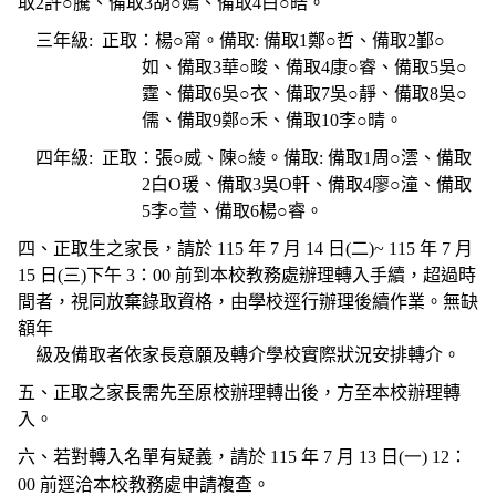
取
2
許○騰、備取
3
胡○嫣、備取
4
白○皓。
三年級
:
正取：楊○甯。備取
:
備取
1
鄭○哲、備取
2
鄞○
如、備取
3
華○畯、備取
4
康○睿、備取
5
吳○
霆、備取
6
吳○衣、備取
7
吳○靜、備取
8
吳○
儒、備取
9
鄭○禾、備取
10
李○晴。
四年級
:
正取：張○威、陳○綾。備取
:
備取
1
周○澐、備取
2
白
O
瑗、備取
3
吳
O
軒、備取
4
廖○潼、備取
5
李○萱、備取
6
楊○睿。
四、正取生之家長，請於
115
年
7
月
14
日
(
二
)~ 115
年
7
月
15
日
(
三
)
下午
3
：
00
前到本校教務處辦理轉入手續，超過時
間者，視同放棄錄取資格，由學校逕行辦理後續作業。無缺
額年
級及備取者依家長意願及轉介學校實際狀況安排轉介。
五、正取之家長需先至原校辦理轉出後，方至本校辦理轉
入。
六、若對轉入名單有疑義，請於
115
年
7
月
13
日
(一) 12
：
00
前逕洽本校教務處申請複查。