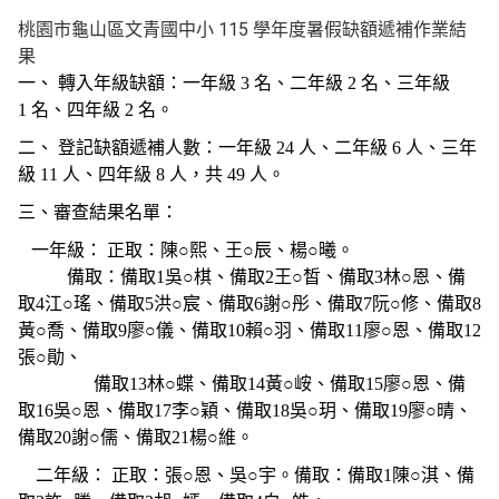
桃園市龜山區文青國中小 115 學年度暑假缺額遞補作業結
果
一、 轉入年級缺額：一年級
3
名、二年級
2
名、三年級
1
名、四年級
2
名。
二、 登記缺額遞補人數：一年級
24
人、二年級
6
人、三年
級
11
人、四年級
8
人，共
49
人。
三、審查結果名單：
一年級： 正取：陳○熙、王○辰、楊○曦。
備取：備取
1
吳○棋、備取
2
王○皙、備取
3
林○恩、備
取
4
江○瑤、備取
5
洪○宸、備取
6
謝○彤、備取
7
阮○修、備取
8
黃○喬、備取
9
廖○儀、備取
10
賴○羽、備取
11
廖○恩、備取
12
張○勛、
備取
13
林○蝶、備取
14
黃○峖、備取
15
廖○恩、備
取
16
吳○恩、備取
17
李○穎、備取
18
吳○玥、備取
19
廖○晴、
備取
20
謝○儒、備取
21
楊○維。
二年級： 正取：張○恩、吳○宇。備取：備取
1
陳○淇、備