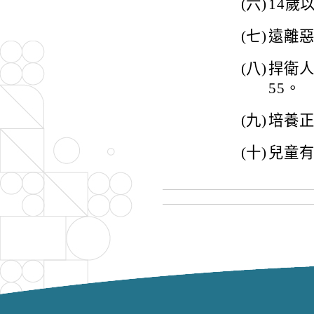
(六)
14歲
(七)
遠離惡
(八)
捍衛人權
55。
(九)
培養
(十)
兒童有