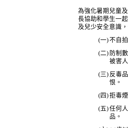
為強化暑期兒童及
長協助和學生一起
及兒少安全意識，
(一)
不自拍
(二)
防制
被害人，
(三)
反毒
恨。
(四)
拒毒
(五)
任何
品。